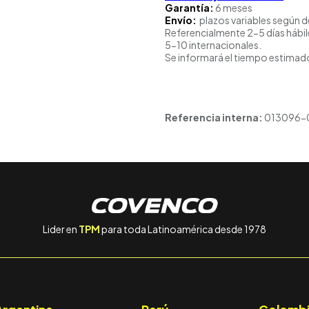
Garantía:
6 meses
Envío:
plazos variables según d
Referencialmente 2-5 días hábil
5-10 internacionales.
Se informará el tiempo estimado
Referencia interna:
013096-
Lider en
TPM
para toda Latinoamérica desde 1978