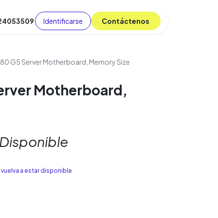
Identificarse
C​​​​ont​​​​áct​​​​​​en​​​​​​os
 24053509
da
Cursos
​
Blog
80 G5 Server Motherboard, Memory Size
erver Motherboard,
 Disponible
vuelva a estar disponible