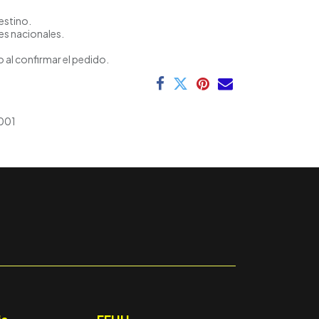
estino.
es nacionales.
 al confirmar el pedido.
001