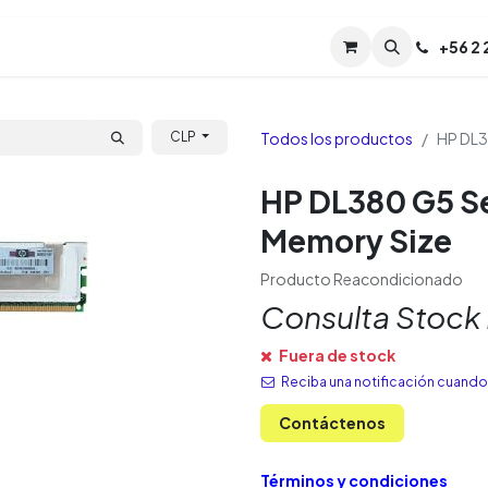
Servicios
Soporte
Soporte TPM (CL)
+
56 2
Tien
Todos los productos
HP DL3
CLP
HP DL380 G5 S
Memory Size
Producto Reacondicionado
Consulta Stock
Fuera de stock
Reciba una notificación cuando 
Contáctenos
Términos y condiciones