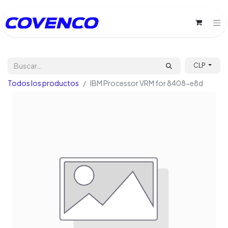
CLP
Todos los productos
IBM Processor VRM for 8408-e8d