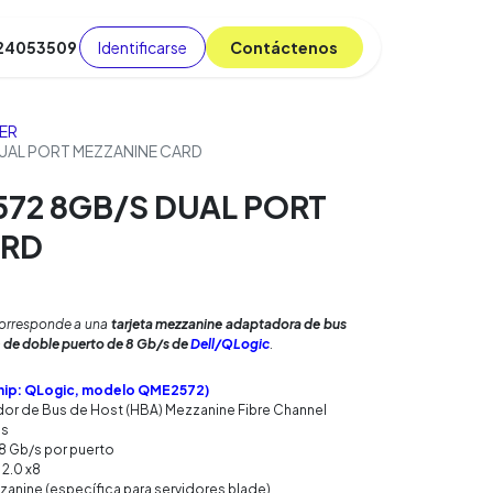
Identificarse
C​​​​ont​​​​áct​​​​​​en​​​​​​os
 24053509
da
Cursos
​
Blog
ER
UAL PORT MEZZANINE CARD
72 8GB/S DUAL PORT
ARD
orresponde a una
tarjeta mezzanine adaptadora de bus
) de doble puerto de 8 Gb/s de
Dell/QLogic
.
 chip: QLogic, modelo QME2572)
or de Bus de Host (HBA) Mezzanine Fibre Channel
os
8 Gb/s por puerto
 2.0 x8
zanine (específica para servidores blade)