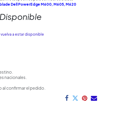
 blade Dell PowerEdge M600, M605, M620
 Disponible
vuelva a estar disponible
estino.
es nacionales.
 al confirmar el pedido.