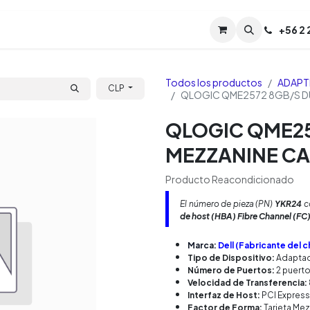
Servicios
Soporte
Soporte TPM (CL)
+
56 2
Tien
Todos los productos
ADAPT
CLP
QLOGIC QME2572 8GB/S D
QLOGIC QME25
MEZZANINE C
Producto Reacondicionado
El número de pieza (PN)
YKR24
c
de host (HBA) Fibre Channel (FC
Marca:
Dell (Fabricante del
Tipo de Dispositivo:
Adaptad
Número de Puertos:
2 puert
Velocidad de Transferencia:
Interfaz de Host:
PCI Express
Factor de Forma:
Tarjeta Mez