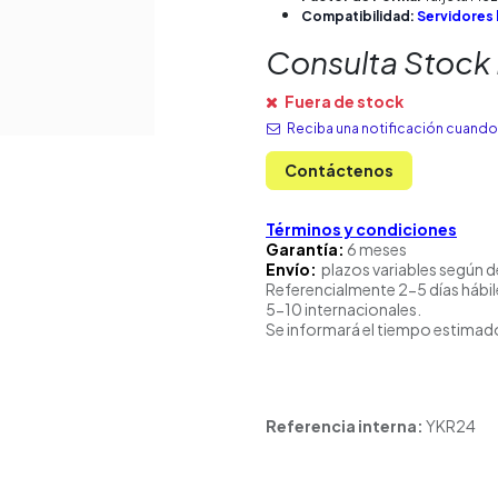
Compatibilidad:
Servidores
Consulta Stock
Fuera de stock
Reciba una notificación cuando 
Contáctenos
Términos y condiciones
Garantía:
6 meses
Envío:
plazos variables según d
Referencialmente 2-5 días hábil
5-10 internacionales.
Se informará el tiempo estimado
Referencia interna:
YKR24