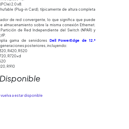
(PCIe) 2.0 x8.
hufable (Plug-in Card), típicamente de altura completa
ador de red convergente, lo que significa que puede
de almacenamiento sobre la misma conexión Ethernet.
Partición de Red Independiente del Switch (NPAR) y
/IP.
mplia gama de servidores
Dell PowerEdge de 12.ª
 generaciones posteriores, incluyendo:
320, R420, R520
R720, R720xd
T620
820, R910
 Disponible
vuelva a estar disponible