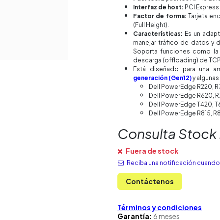
Interfaz de host:
PCI Express 
Factor de forma:
Tarjeta enc
(Full Height).
Características:
Es un adapt
manejar tráfico de datos y 
Soporta funciones como la 
descarga (offloading) de TCP
Está diseñado para una a
generación (Gen12)
y algunas
Dell PowerEdge R220, R
Dell PowerEdge R620, 
Dell PowerEdge T420, 
Dell PowerEdge R815, R
Consulta Stock
Fuera de stock
Reciba una notificación cuando 
Contáctenos
Términos y condiciones
Garantía:
6 meses