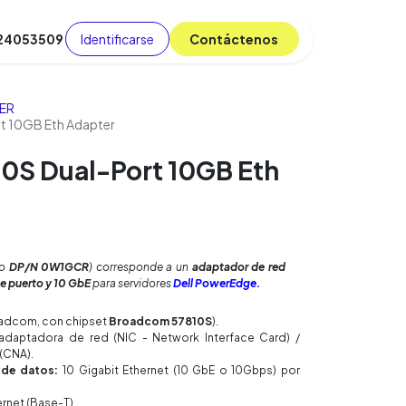
Identificarse
C​​​​ont​​​​áct​​​​​​en​​​​​​os
 24053509
da
Cursos
​
Blog
ER
 10GB Eth Adapter
0S Dual-Port 10GB Eth
o
DP/N 0W1GCR
) corresponde a un
adaptador de red
e puerto y 10 GbE
para servidores
Dell PowerEdge.
adcom, con chipset
Broadcom 57810S
).
 adaptadora de red (NIC - Network Interface Card) /
(CNA).
 de datos:
10 Gigabit Ethernet (10 GbE o 10Gbps) por
rnet (Base-T).