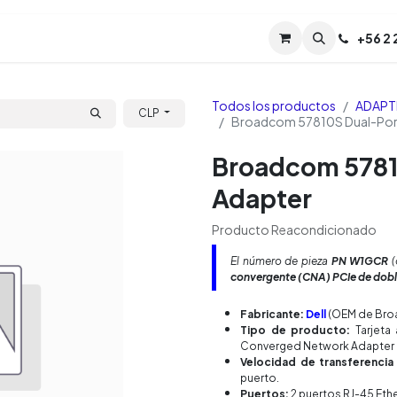
Servicios
Soporte
Soporte TPM (CL)
+
56 2
Tien
Todos los productos
ADAPT
CLP
Broadcom 57810S Dual-Port
Broadcom 5781
Adapter
Producto Reacondicionado
El número de pieza
PN W1GCR
(
convergente (CNA) PCIe de dobl
Fabricante:
Dell
(OEM de Bro
Tipo de producto:
Tarjeta
Converged Network Adapter 
Velocidad de transferencia
puerto.
Puertos:
2 puertos RJ-45 Ethe