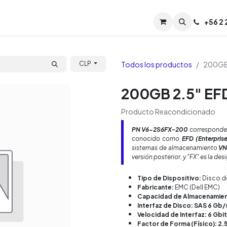
Servicios
Soporte
Soporte TPM (CL)
+
56 2
Tien
Todos los productos
200GB 
CLP
200GB 2.5" EF
Producto Reacondicionado
PN
V6-2S6FX-200
corresponde
conocido como
EFD (Enterprise
sistemas de almacenamiento
VN
versión posterior, y "FX" es la d
Tipo de Dispositivo:
Disco d
Fabricante:
EMC (Dell EMC)
Capacidad de Almacenamien
Interfaz de Disco: SAS 6 Gb/
Velocidad de Interfaz: 6 Gbi
Factor de Forma (Físico): 2.