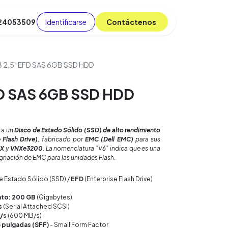
Identificarse
C​​​​ont​​​​áct​​​​​​en​​​​​​os
 24053509
da
Cursos
​
Blog
2.5" EFD SAS 6GB SSD HDD
D SAS 6GB SSD HDD
 a un
Disco de Estado Sólido (SSD) de alto rendimiento
 Flash Drive)
, fabricado por
EMC (Dell EMC)
para sus
X
y
VNXe3200
. La nomenclatura "V6" indica que es una
esignación de EMC para las unidades Flash.
e Estado Sólido (SSD) /
EFD
(Enterprise Flash Drive)
to: 200 GB
(Gigabytes)
s
(Serial Attached SCSI)
t/s
(600 MB/s)
5 pulgadas (SFF)
- Small Form Factor