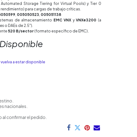
y Automated Storage Tiering for Virtual Pools) y Tier 0
endimiento) para cargas de trabajo críticas.
5050599
,
005050523
,
005051138
istemas de almacenamiento
EMC VNX
y
VNXe3200
(a
res
o DAEs de 2.5").
.
ente
520 B/sector
(formato específico de EMC)
 Disponible
vuelva a estar disponible
estino.
es nacionales.
 al confirmar el pedido.