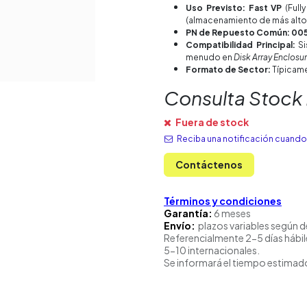
Uso Previsto: Fast VP
(Full
(almacenamiento de más alto r
PN de Repuesto Común: 00
Compatibilidad Principal:
S
menudo en
Disk Array Enclosu
Formato de Sector:
Típicam
Consulta Stock
Fuera de stock
Reciba una notificación cuando 
Contáctenos
Términos y condiciones
Garantía:
6 meses
Envío:
plazos variables según d
Referencialmente 2-5 días hábil
5-10 internacionales.
Se informará el tiempo estimado