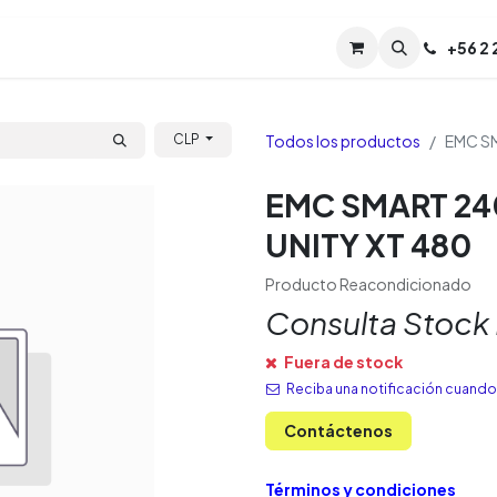
Servicios
Soporte
Soporte TPM (CL)
+
56 2
Tien
Todos los productos
EMC SM
CLP
EMC SMART 24
UNITY XT 480
Producto Reacondicionado
Consulta Stock
Fuera de stock
Reciba una notificación cuando 
Contáctenos
Términos y condiciones