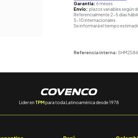
Garantía:
6 meses
Envío:
plazos variables según d
Referencialmente 2-5 días hábil
5-10 internacionales.
Se informará el tiempo estimado
Referencia interna:
SHM2S8
Lider en
TPM
para toda Latinoamérica desde 1978