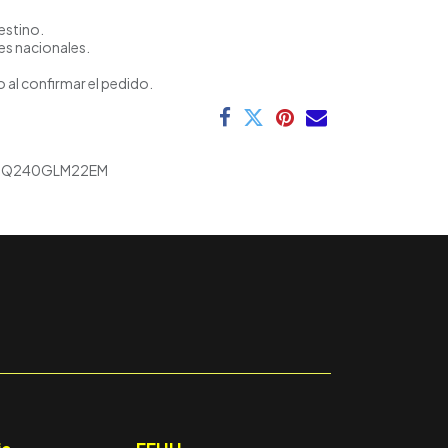
estino.
es nacionales.
 al confirmar el pedido.
6Q240GLM22EM