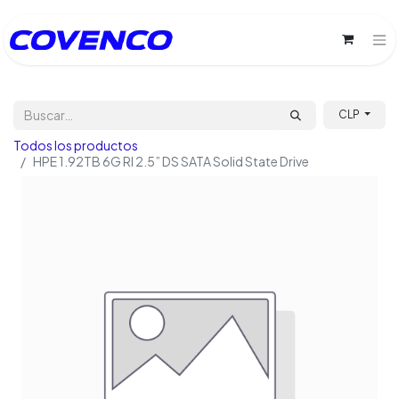
CLP
Todos los productos
HPE 1.92TB 6G RI 2.5” DS SATA Solid State Drive