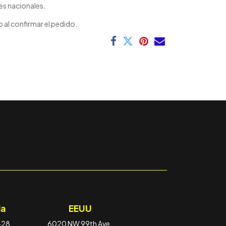
es nacionales.
 al confirmar el pedido.
a
EEUU
-28,
6020 NW 99th Ave