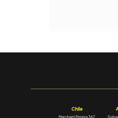
Chile
Marchant Pereira 367
Suipac