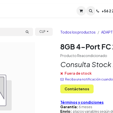
Servicios
Soporte
Soporte TPM (CL)
+
56 2
Tien
Todos los productos
ADAPT
CLP
8GB 4-Port FC
Producto Reacondicionado
Consulta Stock
Fuera de stock
Reciba una notificación cuando 
Contáctenos
Términos y condiciones
Garantía:
6 meses
Envío:
plazos variables según d