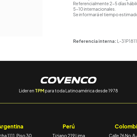
Referencialmente 2-5 días hábil
5-10 internacionales.
Se informará el tiempo estimado
Referencia interna:
L-31P1811
Lider en
TPM
para toda Latinoamérica desde 1978
Argentina
Perú
Colombi
ha 1111, Piso 30,
Tiziano 219 Lima
Calle 76 No.8