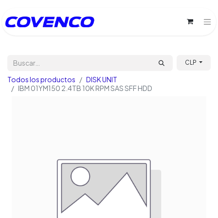
CLP
Todos los productos
DISK UNIT
IBM 01YM150 2.4TB 10K RPM SAS SFF HDD