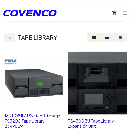
TAPE LIBRARY
18R1108 IBM System Storage
TS3200 Tape Library
TS4300 3U Tape Library-
23R9629
Expansión Unit