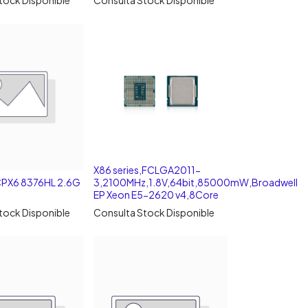
X86 series,FCLGA2011-
PX6 8376HL 2.6G
3,2100MHz,1.8V,64bit,85000mW,Broadwell
EP Xeon E5-2620 v4,8Core
tock Disponible
Consulta Stock Disponible