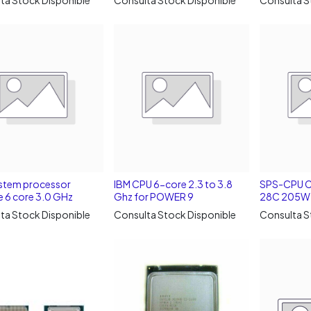
stem processor
IBM CPU 6-core 2.3 to 3.8
SPS-CPU C
 6 core 3.0 GHz
Ghz for POWER 9
28C 205W
ta Stock Disponible
Consulta Stock Disponible
Consulta S