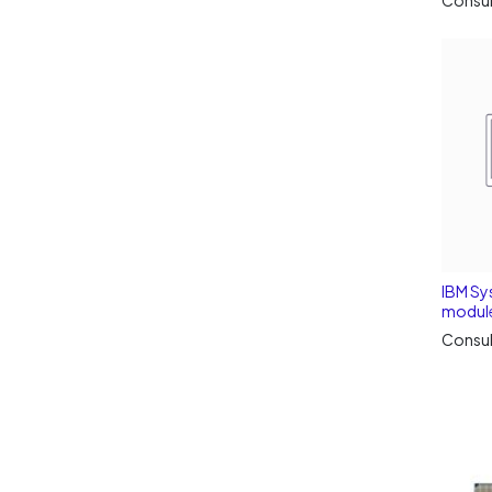
IBM Sy
module
Consul