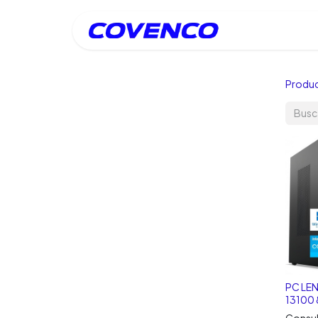
Inicio
Produ
PC LE
13100
Consul