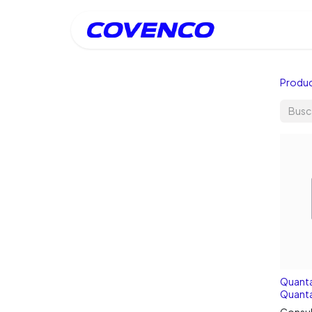
Inicio
Produ
Quanta
Quanta
Consul