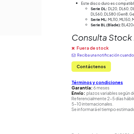
Este disco duro es compatib
Serie DL:
DL20, DL60, DL
DL560, DL580 (Gen8, Ge
Serie ML:
ML110, ML150, 
Serie BL (Blade):
BL420c
Consulta Stock
Fuera de stock
Reciba una notificación cuando 
Contáctenos
Términos y condiciones
Garantía:
6 meses
Envío:
plazos variables según d
Referencialmente 2-5 días hábil
5-10 internacionales.
Se informará el tiempo estimado