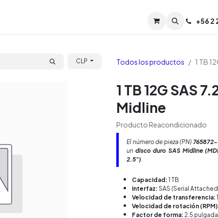
Servicios
Soporte
Soporte TPM (CL)
+
56 2
Tien
Todos los productos
1 TB 12
CLP
1 TB 12G SAS 7.
Midline
Producto Reacondicionado
El número de pieza (PN)
765872-
un
disco duro SAS Midline (MD
2.5")
.
Capacidad:
1 TB
Interfaz:
SAS (Serial Attached
Velocidad de transferencia:
Velocidad de rotación (RPM)
Factor de forma:
2.5 pulgada