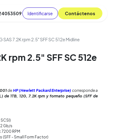
Identificarse
C​​​​ont​​​​áct​​​​​​en​​​​​​os
 24053509
da
Cursos
​
Blog
G SAS 7.2K rpm 2.5" SFF SC 512e Midline
2K rpm 2.5" SFF SC 512e
001
de
HP (Hewlett Packard Enterprise)
corresponde a
L) de 1TB, 12G, 7.2K rpm y formato pequeño (SFF de
 SCSI)
12 Gb/s
:
7200 RPM
s (SFF - Small Form Factor)