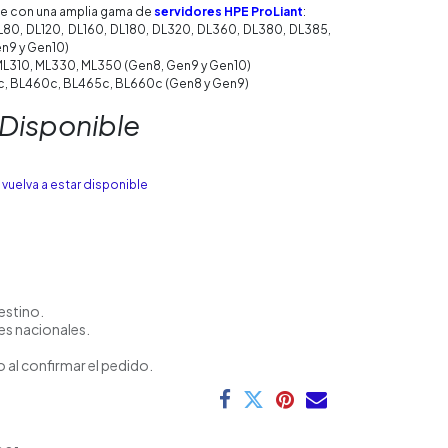
le con una amplia gama de
servidores HPE ProLiant
:
80, DL120, DL160, DL180, DL320, DL360, DL380, DL385,
n9 y Gen10)
ML310, ML330, ML350 (Gen8, Gen9 y Gen10)
, BL460c, BL465c, BL660c (Gen8 y Gen9)
 Disponible
vuelva a estar disponible
estino.
es nacionales.
 al confirmar el pedido.