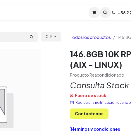
Servicios
Soporte
Soporte TPM (CL)
+
56 2
Tien
Todos los productos
146.8G
CLP
146.8GB 10K R
(AIX - LINUX)
Producto Reacondicionado
Consulta Stock
Fuera de stock
Reciba una notificación cuando 
Contáctenos
Términos y condiciones