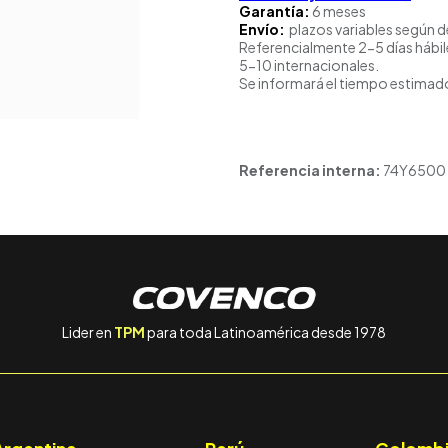
Garantía:
6 meses
Envío:
plazos variables según d
Referencialmente 2-5 días hábil
5-10 internacionales.
Se informará el tiempo estimado
Referencia interna:
74Y6500
Lider en
TPM
para toda Latinoamérica desde 1978