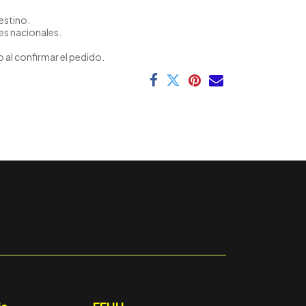
estino.
es nacionales.
 al confirmar el pedido.