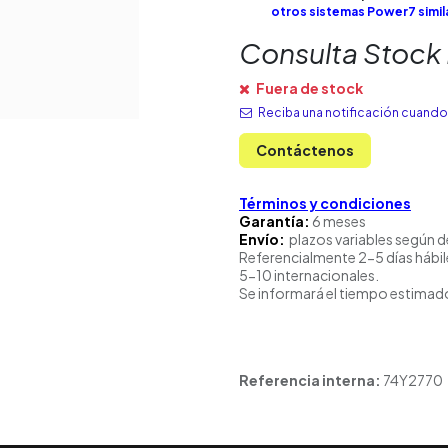
otros sistemas Power7 simil
Consulta Stock
Fuera de stock
Reciba una notificación cuando 
Contáctenos
Términos y condiciones
Garantía:
6 meses
Envío:
plazos variables según d
Referencialmente 2-5 días hábil
5-10 internacionales.
Se informará el tiempo estimado
Referencia interna:
74Y2770