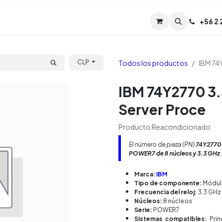
Servicios
Soporte
Soporte TPM (CL)
+
56 2
Tien
Todos los productos
IBM 74
CLP
IBM 74Y2770 
Server Proce
Producto Reacondicionado
El número de pieza (PN)
74Y2770
POWER7 de 8 núcleos y 3.3 GHz
.
Marca:
IBM
Tipo de componente:
Módul
Frecuencia del reloj:
3.3 GHz
Núcleos:
8 núcleos
Serie:
POWER7
Sistemas compatibles:
Prin