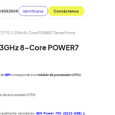
Identificarse
C​​​​ont​​​​áct​​​​​​en​​​​​​os
 24053509
da
Cursos
​
Blog
Y2770 3.3GHz 8-Core POWER7 Server Proce
3.3GHz 8-Core POWER7
de
IBM
corresponde a un
módulo de procesador (CPU)
o de procesador (CPU)
cipalmente servidores
IBM Power 750 (8233-E8B) y