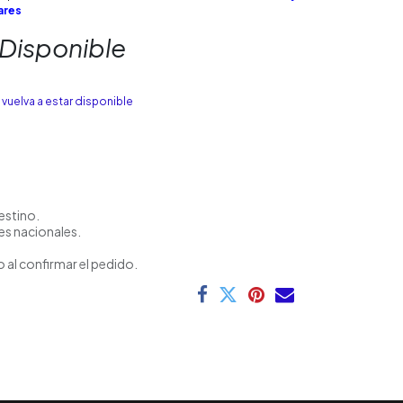
ares
 Disponible
vuelva a estar disponible
estino.
es nacionales.
 al confirmar el pedido.