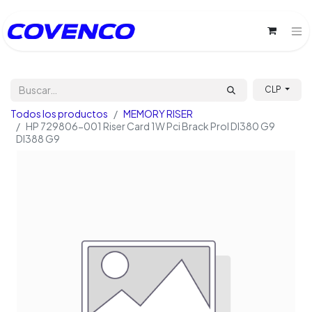
CLP
Todos los productos
MEMORY RISER
HP 729806-001 Riser Card 1W Pci Brack Prol Dl380 G9
Dl388 G9