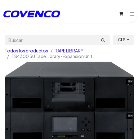
CLP
Todos los productos
TAPE LIBRARY
TS4300 3U Tape Library-Expansión Unit