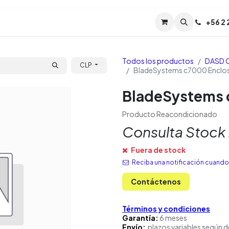
Servicios
Soporte
Soporte TPM (CL)
+
56 2
Tien
Todos los productos
DASD 
CLP
BladeSystems c7000 Enclo
BladeSystems 
Producto Reacondicionado
Consulta Stock
Fuera de stock
Reciba una notificación cuando 
Contáctenos
Términos y condiciones
Garantía:
6 meses
Envío:
plazos variables según d