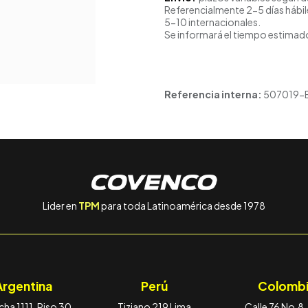
Referencialmente 2-5 días hábil
5-10 internacionales.
Se informará el tiempo estimado
Referencia interna:
507019-
Lider en
TPM
para toda Latinoamérica desde 1978
Argentina
Perú
Colombi
ha 1111, Piso 30,
Tiziano 219 Lima
Calle 76 No.8