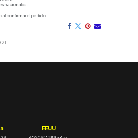
es nacionales.
 al confirmar el pedido.
B21
a
EEUU
-28,
6020 NW 99th Ave