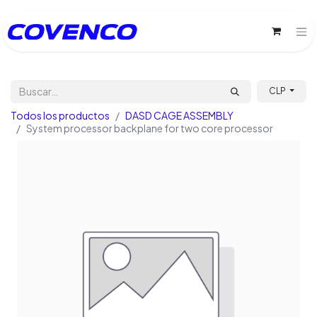
CLP
Todos los productos
DASD CAGE ASSEMBLY
System processor backplane for two core processor