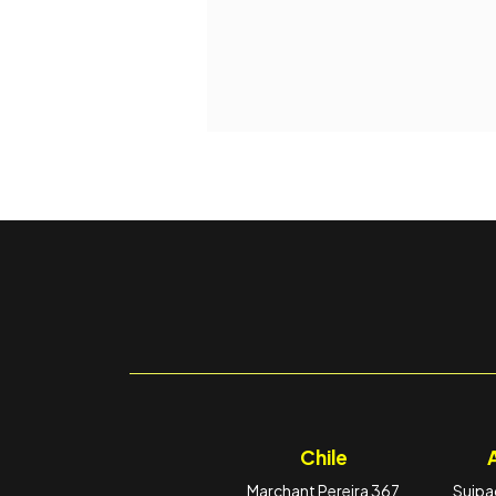
Chile
Marchant Pereira 367
Suipac