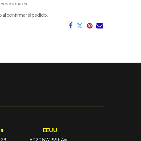
es nacionales.
 al confirmar el pedido.
a
EEUU
-28,
6020 NW 99th Ave