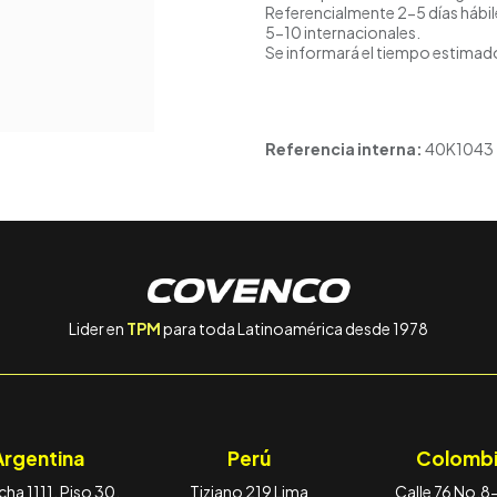
Referencialmente 2-5 días hábil
5-10 internacionales.
Se informará el tiempo estimado
Referencia interna:
40K1043
Lider en
TPM
para toda Latinoamérica desde 1978
Argentina
Perú
Colombi
ha 1111, Piso 30,
Tiziano 219 Lima
Calle 76 No.8