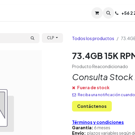
Servicios
Soporte
Soporte TPM (CL)
+
56 2
Tien
Todos los productos
73.4GB
CLP
73.4GB 15K RPM
Producto Reacondicionado
Consulta Stock
Fuera de stock
Reciba una notificación cuando 
Contáctenos
Términos y condiciones
Garantía:
6 meses
Envío:
plazos variables según d