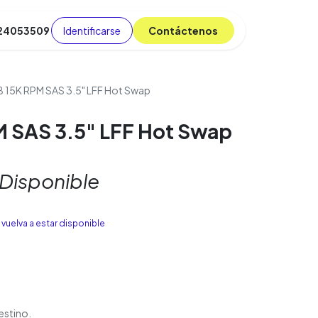
Identificarse
C​​​​ont​​​​áct​​​​​​en​​​​​​os
 24053509
da
Cursos
​
Blog
 15K RPM SAS 3.5" LFF Hot Swap
 SAS 3.5" LFF Hot Swap
 Disponible
vuelva a estar disponible
estino.