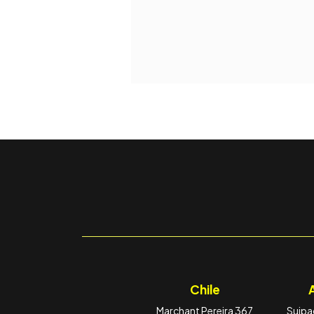
Chile
Marchant Pereira 367
Suipac