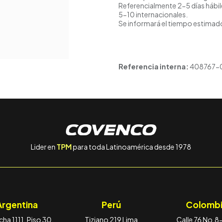
Referencialmente 2-5 días hábil
5-10 internacionales.
Se informará el tiempo estimado
Referencia interna:
408767-
Lider en
TPM
para toda Latinoamérica desde 1978
Argentina
Perú
Colombi
ha 1111, Piso 30,
Tiziano 219 Lima
Calle 76 No.8