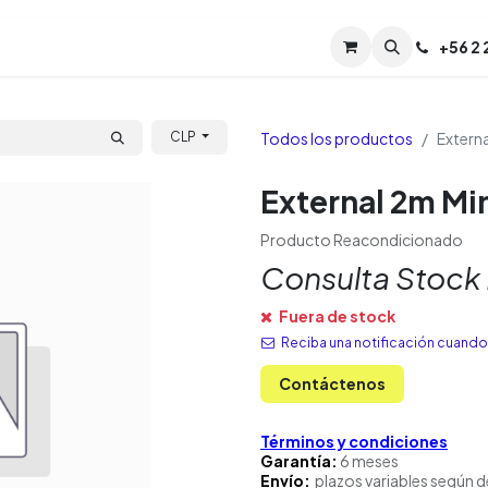
Servicios
Soporte
Soporte TPM (CL)
+
56 2
Tien
Todos los productos
Extern
CLP
External 2m Mi
Producto Reacondicionado
Consulta Stock
Fuera de stock
Reciba una notificación cuando 
Contáctenos
Términos y condiciones
Garantía:
6 meses
Envío:
plazos variables según d