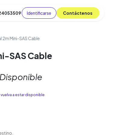
Identificarse
C​​​​ont​​​​áct​​​​​​en​​​​​​os
 24053509
da
Cursos
​
Blog
al 2m Mini-SAS Cable
ni-SAS Cable
 Disponible
vuelva a estar disponible
estino.