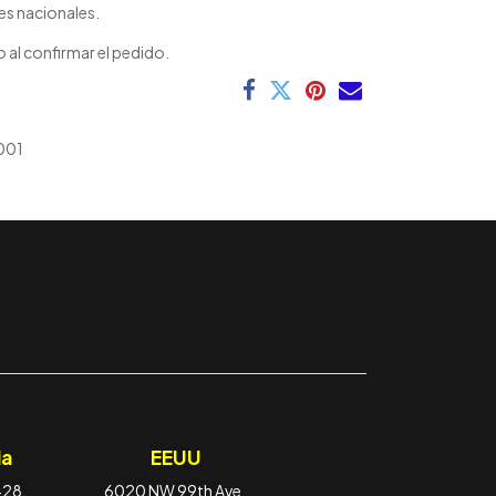
es nacionales.
 al confirmar el pedido.
001
a
EEUU
-28,
6020 NW 99th Ave