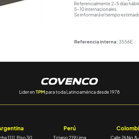
Referencialmente 2-5 días hábil
5-10 internacionales.
Se informará el tiempo estimado
Referencia interna:
3556E
Lider en
TPM
para toda Latinoamérica desde 1978
Argentina
Perú
Colombi
ha 1111, Piso 30,
Tiziano 219 Lima
Calle 76 No.8