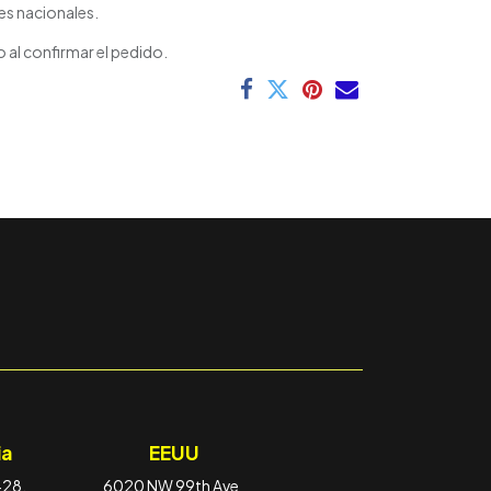
es nacionales.
 al confirmar el pedido.
a
EEUU
-28,
6020 NW 99th Ave