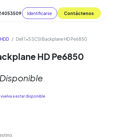
Identificarse
C​​​​ont​​​​áct​​​​​​en​​​​​​os
 24053509
da
Cursos
​
Blog
 HDD
Dell 1x5 SCSI Backplane HD Pe6850
Backplane HD Pe6850
 Disponible
vuelva a estar disponible
estino.