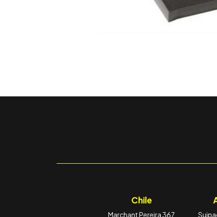
Chile
Marchant Pereira 367
Suipac