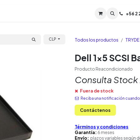
Servicios
Soporte
Soporte TPM (CL)
+
56 2
Tien
Todos los productos
TRYDE
CLP
Dell 1x5 SCSI 
Producto Reacondicionado
Consulta Stock
Fuera de stock
Reciba una notificación cuando 
Contáctenos
Términos y condiciones
Garantía:
6 meses
Envío:
plazos variables según d