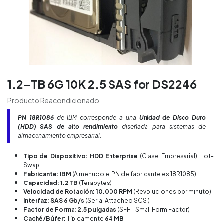
1.2-TB 6G 10K 2.5 SAS for DS2246
Producto Reacondicionado
PN
18R1086
de IBM corresponde a una
Unidad de Disco Duro
(HDD) SAS de alto rendimiento
diseñada para sistemas de
almacenamiento empresarial.
Tipo de Dispositivo: HDD Enterprise
(Clase Empresarial) Hot-
Swap
Fabricante: IBM
(A menudo el PN de fabricante es 18R1085)
Capacidad: 1.2 TB
(Terabytes)
Velocidad de Rotación: 10.000 RPM
(Revoluciones por minuto)
Interfaz: SAS 6 Gb/s
(Serial Attached SCSI)
Factor de Forma: 2.5 pulgadas
(SFF - Small Form Factor)
Caché/Búfer:
Típicamente
64 MB