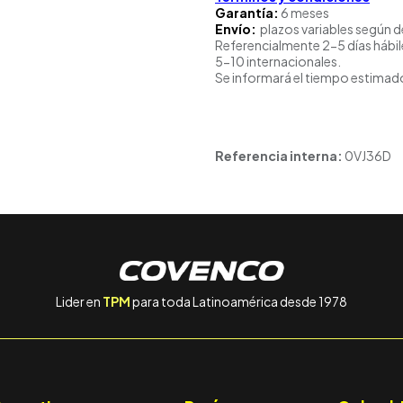
Garantía:
6 meses
Envío:
plazos variables según d
Referencialmente 2-5 días hábil
5-10 internacionales.
Se informará el tiempo estimado
Referencia interna:
0VJ36D
Lider en
TPM
para toda Latinoamérica desde 1978