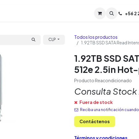
Servicios
Soporte
Soporte TPM (CL)
+
56 2
Tien
Todos los productos
CLP
1.92TB SSD SATA Read Intens
1.92TB SSD SAT
512e 2.5in Hot
Producto Reacondicionado
Consulta Stock
Fuera de stock
Reciba una notificación cuando 
Contáctenos
Términos y condiciones