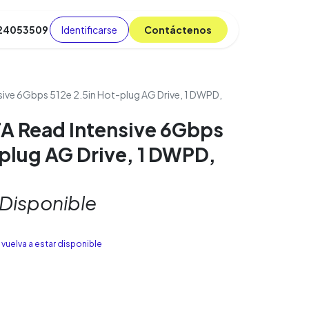
Identificarse
C​​​​ont​​​​áct​​​​​​en​​​​​​os
 24053509
da
Cursos
​
Blog
ive 6Gbps 512e 2.5in Hot-plug AG Drive, 1 DWPD,
A Read Intensive 6Gbps
-plug AG Drive, 1 DWPD,
 Disponible
vuelva a estar disponible