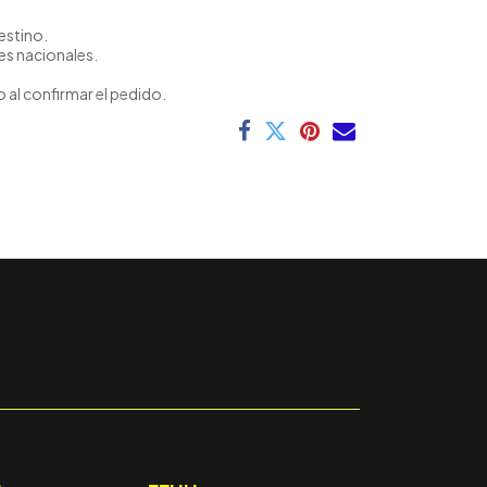
estino.
es nacionales.
 al confirmar el pedido.