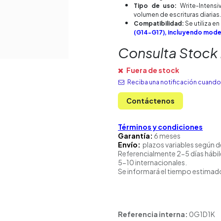
Tipo de uso:
Write-Intensiv
volumen de escrituras diarias.
Compatibilidad:
Se utiliza e
(G14-G17), incluyendo mode
Consulta Stock
Fuera de stock
Reciba una notificación cuando 
Contáctenos
Términos y condiciones
Garantía:
6 meses
Envío:
plazos variables según d
Referencialmente 2-5 días hábil
5-10 internacionales.
Se informará el tiempo estimado
Referencia interna:
0G1D1K