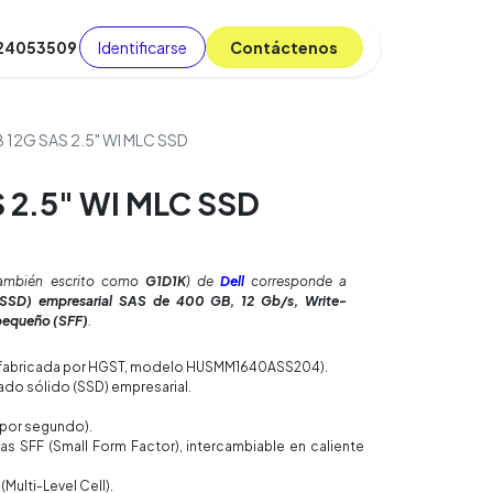
Identificarse
C​​​​ont​​​​áct​​​​​​en​​​​​​os
 24053509
da
Cursos
​
Blog
12G SAS 2.5" WI MLC SSD
 2.5" WI MLC SSD
ambién escrito como
G1D1K
) de
Dell
corresponde a
(SSD) empresarial SAS de 400 GB, 12 Gb/s, Write-
 pequeño (SFF)
.
fabricada por HGST, modelo HUSMM1640ASS204).
do sólido (SSD) empresarial.
 por segundo).
as SFF (Small Form Factor), intercambiable en caliente
Multi-Level Cell).