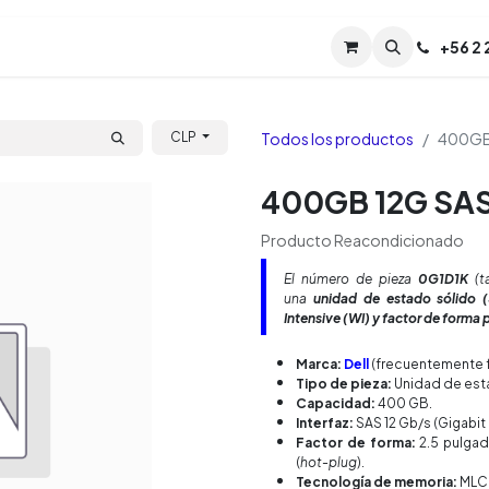
Servicios
Soporte
Soporte TPM (CL)
+
56 2
Tien
Todos los productos
400GB 
CLP
400GB 12G SAS
Producto Reacondicionado
El número de pieza
0G1D1K
(t
una
unidad de estado sólido 
Intensive (WI) y factor de forma
Marca:
Dell
(frecuentemente 
Tipo de pieza:
Unidad de esta
Capacidad:
400 GB.
Interfaz:
SAS 12 Gb/s (Gigabit
Factor de forma:
2.5 pulgad
(
hot-plug
).
Tecnología de memoria:
MLC (