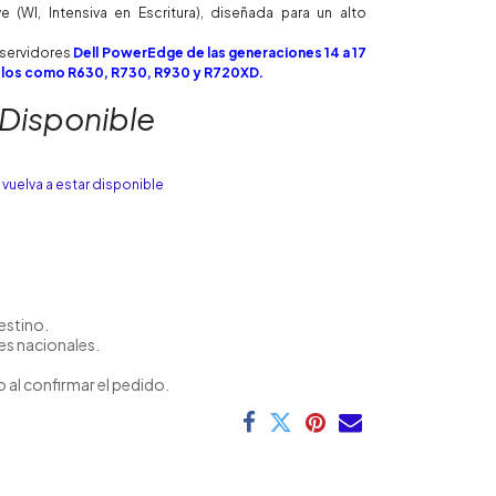
e (WI, Intensiva en Escritura), diseñada para un alto
n servidores
Dell PowerEdge de las generaciones 14 a 17
los como R630, R730, R930 y R720XD.
 Disponible
vuelva a estar disponible
estino.
es nacionales.
 al confirmar el pedido.