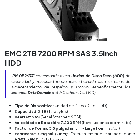
EMC 2TB 7200 RPM SAS 3.5inch
HDD
PN 0B26331
corresponde a una
Unidad de Disco Duro (HDD)
de
capacidad y velocidad moderadas, diseñada para sistemas de
almacenamiento de respaldo y archivo, específicamente los
sistemas
Data Domain
de EMC (ahora Dell EMC).
Tipo de Dispositivo:
Unidad de Disco Duro (HDD)
Capacidad: 2 TB
(Terabytes)
Interfaz: SAS
(Serial Attached SCSI)
Velocidad de Rotación: 7.200 RPM
(Revoluciones por minuto)
Factor de Forma: 3.5 pulgadas
(LFF - Large Form Factor)
Fabricante Original (OEM):
Frecuentemente marcado como
HGST
o
EMC
(Data Domain).