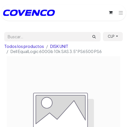
CLP
Todos los productos
DISK UNIT
Dell EqualLogic 600Gb 10k SAS 3.5" PS6500 PS6