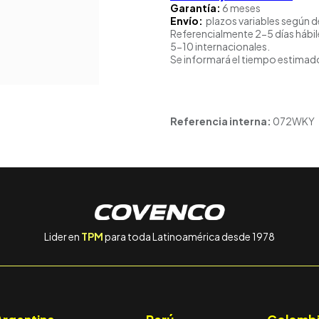
Garantía:
6 meses
Envío:
plazos variables según d
Referencialmente 2-5 días hábil
5-10 internacionales.
Se informará el tiempo estimado
Referencia interna:
072WKY
Lider en
TPM
para toda Latinoamérica desde 1978