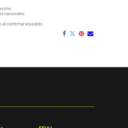
estino.
es nacionales.
 al confirmar el pedido.