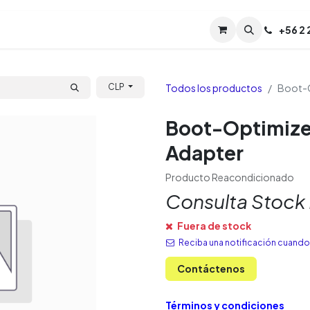
Servicios
Soporte
Soporte TPM (CL)
+
56 2
Tien
Todos los productos
Boot-O
CLP
Boot-Optimize
Adapter
Producto Reacondicionado
Consulta Stock
Fuera de stock
Reciba una notificación cuando 
Contáctenos
Términos y condiciones