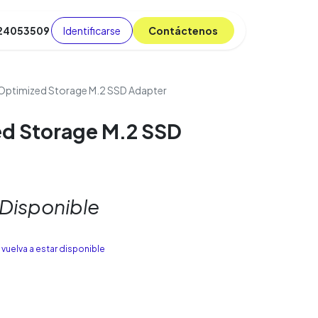
Identificarse
C​​​​ont​​​​áct​​​​​​en​​​​​​os
 24053509
da
Cursos
​
Blog
ptimized Storage M.2 SSD Adapter
d Storage M.2 SSD
 Disponible
vuelva a estar disponible