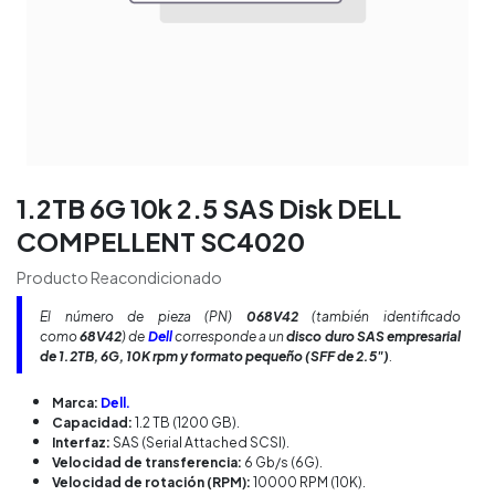
1.2TB 6G 10k 2.5 SAS Disk DELL
COMPELLENT SC4020
Producto Reacondicionado
El número de pieza (PN)
068V42
(también identificado
como
68V42
) de
Dell
corresponde a un
disco duro SAS empresarial
de 1.2TB, 6G, 10K rpm y formato pequeño (SFF de 2.5")
.
Marca:
Dell.
Capacidad:
1.2 TB (1200 GB).
Interfaz:
SAS (Serial Attached SCSI).
Velocidad de transferencia:
6 Gb/s (6G).
Velocidad de rotación (RPM):
10000 RPM (10K).