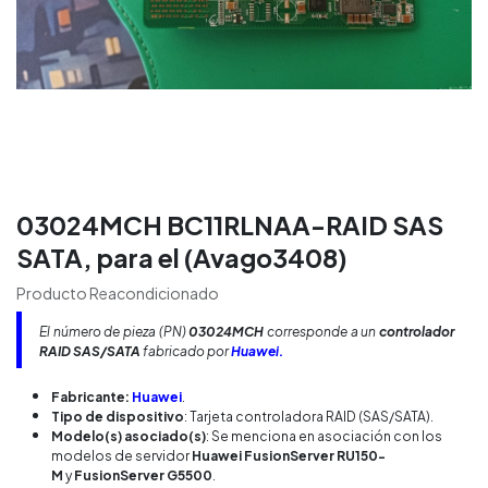
03024MCH BC11RLNAA-RAID SAS
SATA, para el (Avago3408)
Producto Reacondicionado
El número de pieza (PN)
03024MCH
corresponde a un
controlador
RAID SAS/SATA
fabricado por
Huawei.
Fabricante:
Huawei
.
Tipo de dispositivo
: Tarjeta controladora RAID (SAS/SATA).
Modelo(s) asociado(s)
: Se menciona en asociación con los
modelos de servidor
Huawei FusionServer RU150-
M
y
FusionServer G5500
.