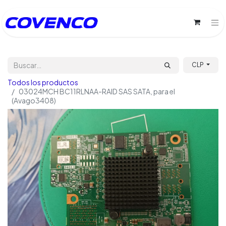
CLP
Todos los productos
03024MCH BC11RLNAA-RAID SAS SATA, para el
(Avago3408)