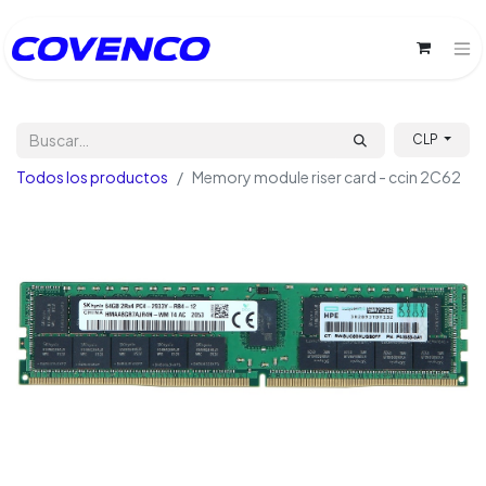
CLP
Todos los productos
Memory module riser card - ccin 2C62