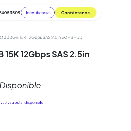
Identificarse
C​​​​ont​​​​áct​​​​​​en​​​​​​os
 24053509
da
Cursos
​
Blog
 300GB 15K 12Gbps SAS 2.5in G3HS HDD
15K 12Gbps SAS 2.5in
 Disponible
vuelva a estar disponible