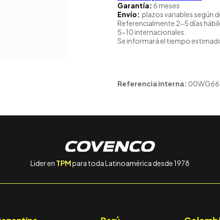
Garantía:
6 meses
Envío:
plazos variables según d
Referencialmente 2-5 días hábil
5-10 internacionales.
Se informará el tiempo estimado
Referencia interna:
00WG66
Lider en
TPM
para toda Latinoamérica desde 1978