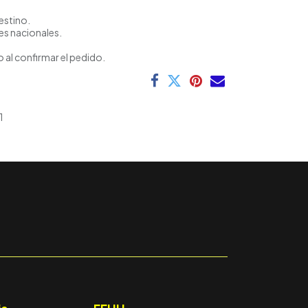
estino.
es nacionales.
 al confirmar el pedido.
1