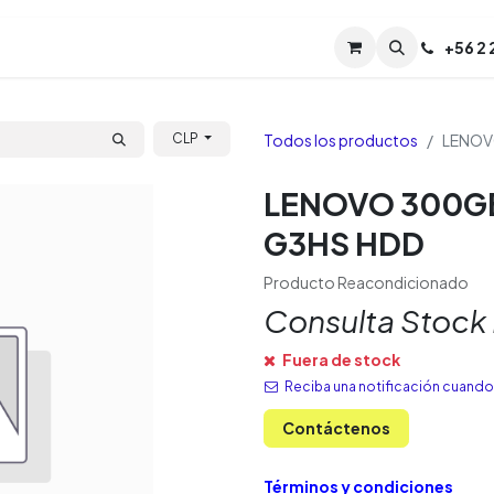
Servicios
Soporte
Soporte TPM (CL)
+
56 2
Tien
Todos los productos
LENOVO
CLP
LENOVO 300GB 
G3HS HDD
Producto Reacondicionado
Consulta Stock
Fuera de stock
Reciba una notificación cuando 
Contáctenos
Términos y condiciones