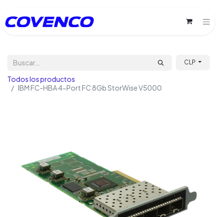
CLP
Todos los productos
IBM FC-HBA 4-Port FC 8Gb StorWise V5000