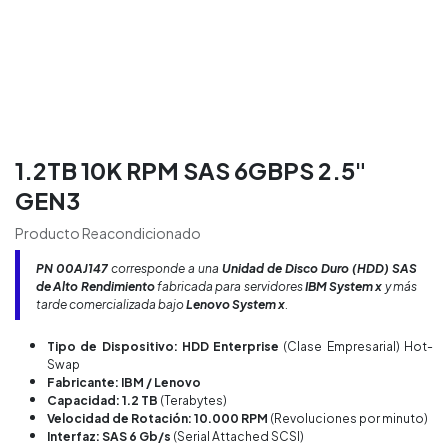
1.2TB 10K RPM SAS 6GBPS 2.5"
GEN3
Producto Reacondicionado
PN
00AJ147
corresponde a una
Unidad de Disco Duro (HDD) SAS
de Alto Rendimiento
fabricada para servidores
IBM System x
y más
tarde comercializada bajo
Lenovo System x
.
Tipo de Dispositivo: HDD Enterprise
(Clase Empresarial) Hot-
Swap
Fabricante: IBM / Lenovo
Capacidad: 1.2 TB
(Terabytes)
Velocidad de Rotación: 10.000 RPM
(Revoluciones por minuto)
Interfaz: SAS 6 Gb/s
(Serial Attached SCSI)