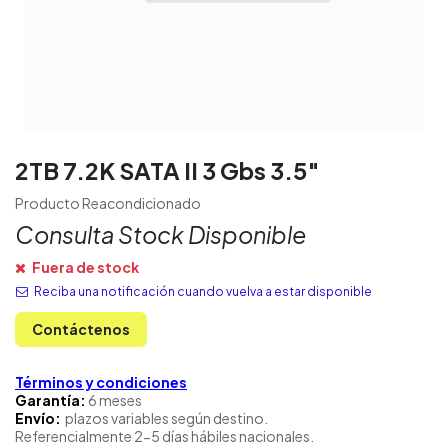
2TB 7.2K SATA II 3 Gbs 3.5″
Producto Reacondicionado
Consulta Stock Disponible
Fuera de stock
Reciba una notificación cuando vuelva a estar disponible
Contáctenos
Términos y condiciones
Garantía:
6 meses
Envío:
plazos variables según destino.
Referencialmente 2-5 días hábiles nacionales.