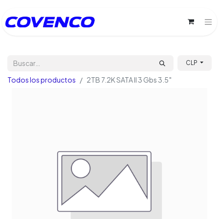
CLP
Todos los productos
2TB 7.2K SATA II 3 Gbs 3.5″