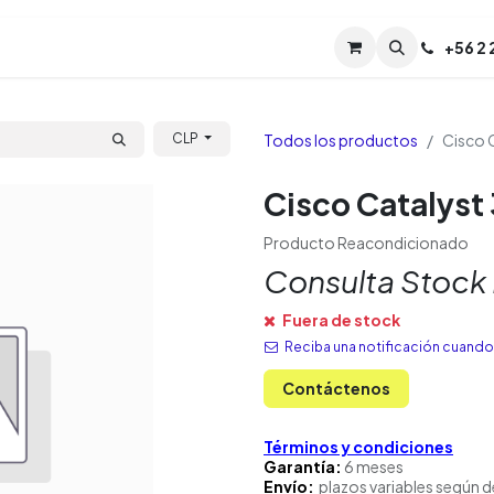
Servicios
Soporte
Soporte TPM (CL)
+
56 2
Tien
Todos los productos
Cisco 
CLP
Cisco Catalys
Producto Reacondicionado
Consulta Stock
Fuera de stock
Reciba una notificación cuando 
Contáctenos
Términos y condiciones
Garantía:
6 meses
Envío:
plazos variables según d