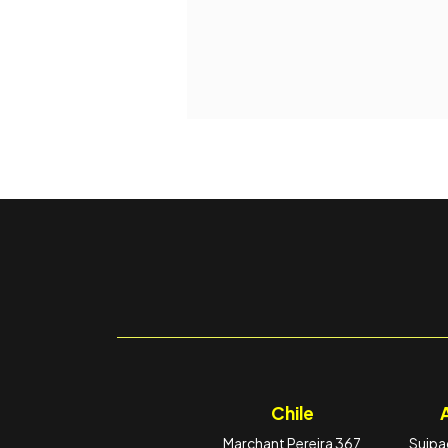
Chile
Marchant Pereira 367
Suipac