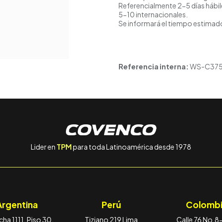
Referencialmente 2-5 días hábil
5-10 internacionales.
Se informará el tiempo estimado
Referencia interna:
WS-C375
Lider en
TPM
para toda Latinoamérica desde 1978
Argentina
Perú
Colombi
ha 1111, Piso 30,
Tiziano 219 Lima
Calle 76 No.8