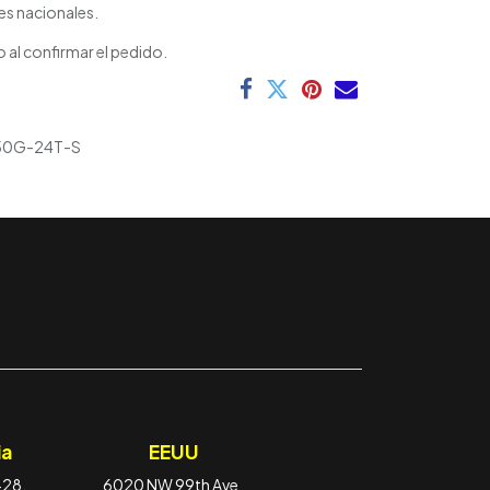
es nacionales.
 al confirmar el pedido.
0G-24T-S
a
EEUU
-28,
6020 NW 99th Ave