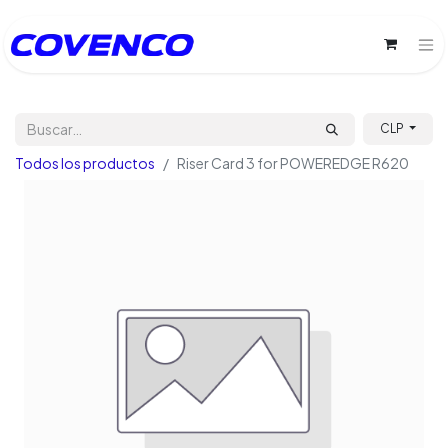
CLP
Todos los productos
Riser Card 3 for POWEREDGE R620