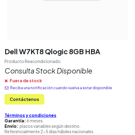
Dell W7KT8 Qlogic 8GB HBA
Producto Reacondicionado
Consulta Stock Disponible
Fuera de stock
Reciba una notificación cuando vuelva a estar disponible
Contáctenos
Términos y condiciones
Garantía:
6 meses
Envío:
plazos variables según destino.
Referencialmente 2-5 días hábiles nacionales.