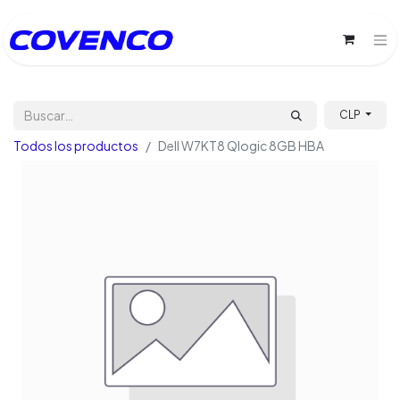
CLP
Todos los productos
Dell W7KT8 Qlogic 8GB HBA