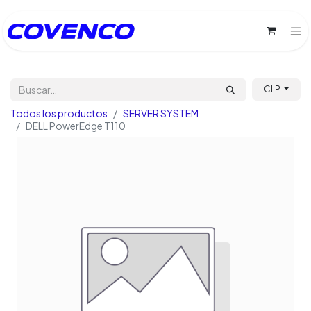
CLP
Todos los productos
SERVER SYSTEM
DELL PowerEdge T110