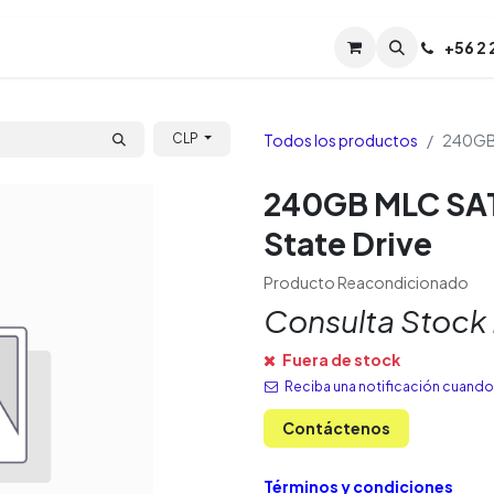
Servicios
Soporte
Soporte TPM (CL)
+
56 2
Tien
Todos los productos
240GB 
CLP
240GB MLC SAT
State Drive
Producto Reacondicionado
Consulta Stock
Fuera de stock
Reciba una notificación cuando 
Contáctenos
Términos y condiciones