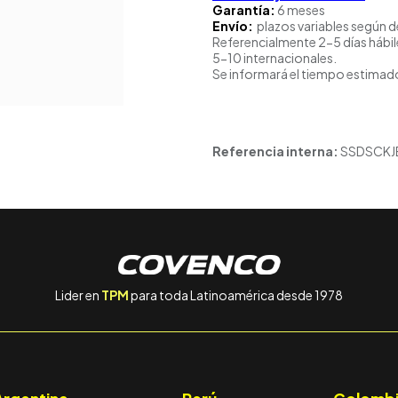
Garantía:
6 meses
Envío:
plazos variables según d
Referencialmente 2-5 días hábil
5-10 internacionales.
Se informará el tiempo estimado
Referencia interna:
SSDSCKJ
Lider en
TPM
para toda Latinoamérica desde 1978