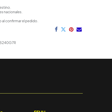
estino.
es nacionales.
 al confirmar el pedido.
B240G7R