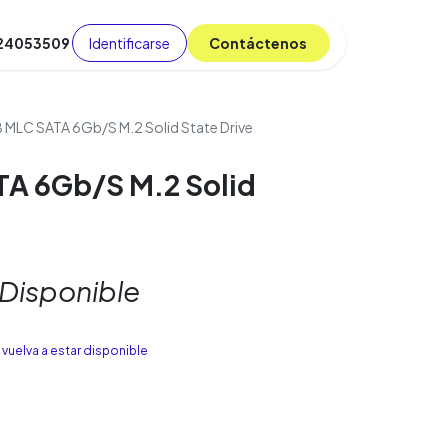
Identificarse
C​​​​ont​​​​áct​​​​​​en​​​​​​os
 24053509
da
Cursos
​
Blog
MLC SATA 6Gb/S M.2 Solid State Drive
A 6Gb/S M.2 Solid
 Disponible
vuelva a estar disponible