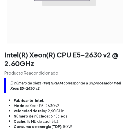
Intel(R) Xeon(R) CPU E5-2630 v2 @
2.60GHz
Producto Reacondicionado
El número de pieza
(PN) SR1AM
corresponde a un
procesador Intel
Xeon E5-2630 v2.
Fabricante:
Intel.
Modelo:
Xeon E5-2630 v2.
Velocidad de reloj:
2,60 GHz.
Número de núcleos:
6 núcleos.
Caché:
15 MB de caché L3.
Consumo de energía (TDP):
80 W.