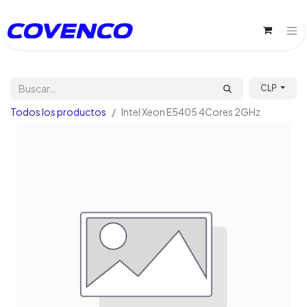
CLP
Todos los productos
Intel Xeon E5405 4Cores 2GHz