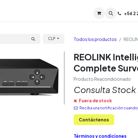
Servicios
Soporte
Soporte TPM (CL)
+
56 2
Tien
Todos los productos
REOLINK
CLP
REOLINK Intelli
Complete Surve
Producto Reacondicionado
Consulta Stock
Fuera de stock
Reciba una notificación cuando 
Contáctenos
Términos y condiciones