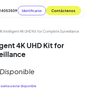
Identificarse
C​​​​ont​​​​áct​​​​​​en​​​​​​os
 24053509
da
Cursos
​
Blog
 Intelligent 4K UHD Kit for Complete Surveillance
gent 4K UHD Kit for
illance
 Disponible
vuelva a estar disponible