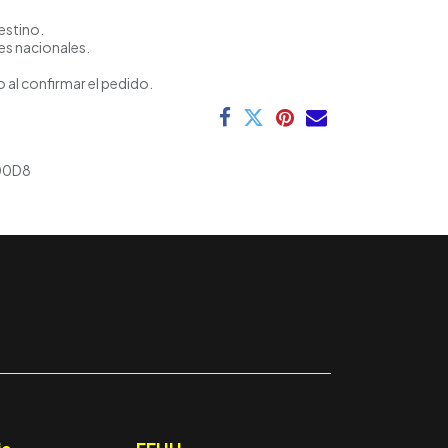
estino.
es nacionales.
 al confirmar el pedido.
00D8