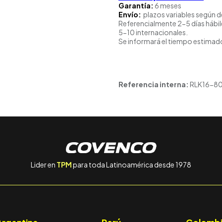
Garantía:
6 meses
Envío:
plazos variables según d
Referencialmente 2-5 días hábil
5-10 internacionales.
Se informará el tiempo estimado
Referencia interna:
RLK16-8
Lider en
TPM
para toda Latinoamérica desde 1978