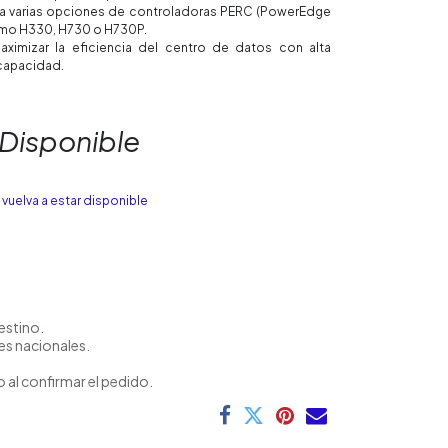
 varias opciones de controladoras PERC (PowerEdge
como H330, H730 o H730P.
ximizar la eficiencia del centro de datos con alta
capacidad.
 Disponible
vuelva a estar disponible
estino.
es nacionales.
 al confirmar el pedido.