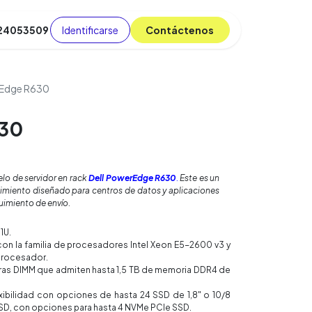
Identificarse
C​​​​ont​​​​áct​​​​​​en​​​​​​os
 24053509
da
Cursos
​
Blog
 Edge R630
630
lo de servidor en rack
Dell PowerEdge R630
.
Este es un
dimiento diseñado para centros de datos y aplicaciones
uimiento de envío.
1U.
n la familia de procesadores Intel Xeon E5-2600 v3 y
 procesador.
ras DIMM que admiten hasta 1,5 TB de memoria DDR4 de
xibilidad con opciones de hasta 24 SSD de 1,8" o 10/8
SD, con opciones para hasta 4 NVMe PCIe SSD.