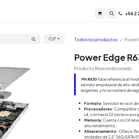
Servicios
Soporte
Soporte TPM (CL)
+
56 2
Tien
Todos los productos
Power
CLP
Power Edge R
Producto Reacondicionado
PN R630
hace referencia al mode
servidor empresarial de alto ren
exigentes, y no un número de seg
Formato:
Servidor en rack de 
Procesadores:
Compatible co
v4, con hasta 22 núcleos por
Memoria:
Cuenta con 24 ranu
alto rendimiento.
Almacenamiento:
Ofrece fle
unidades de 2,5" SAS/SATA/S