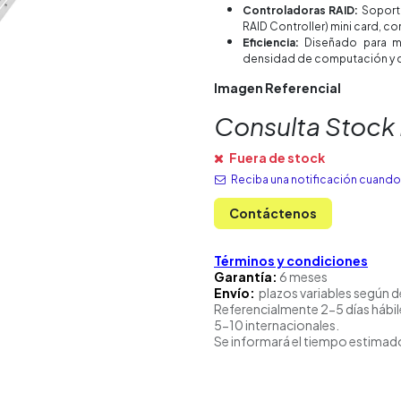
Controladoras RAID:
Soporta
RAID Controller) mini card, 
Eficiencia:
Diseñado para ma
densidad de computación y 
Imagen Referencial
Consulta Stock
Fuera de stock
Reciba una notificación cuando 
Contáctenos
Términos y condiciones
Garantía:
6 meses
Envío:
plazos variables según d
Referencialmente 2-5 días hábil
5-10 internacionales.
Se informará el tiempo estimado