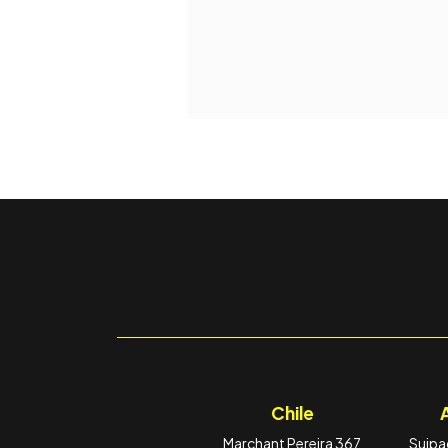
Chile
Marchant Pereira 367
Suipac