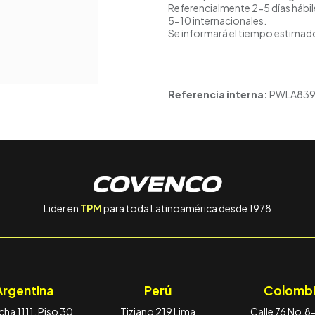
Referencialmente 2-5 días hábil
5-10 internacionales.
Se informará el tiempo estimado
Referencia interna:
PWLA839
Lider en
TPM
para toda Latinoamérica desde 1978
Argentina
Perú
Colombi
ha 1111, Piso 30,
Tiziano 219 Lima
Calle 76 No.8