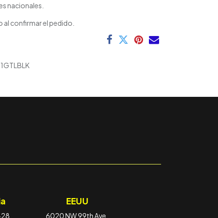
es nacionales.
 al confirmar el pedido.
1GTLBLK
a
EEUU
-28,
6020 NW 99th Ave