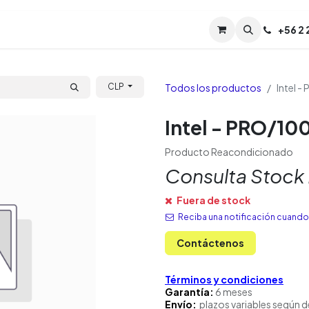
Servicios
Soporte
Soporte TPM (CL)
+
56 2
Tien
Todos los productos
Intel 
CLP
Intel - PRO/1
Producto Reacondicionado
Consulta Stock
Fuera de stock
Reciba una notificación cuando 
Contáctenos
Términos y condiciones
Garantía:
6 meses
Envío:
plazos variables según d