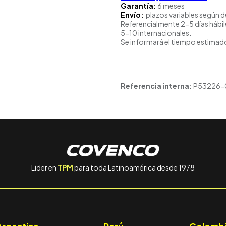
Garantía:
6 meses
Envío:
plazos variables según d
Referencialmente 2-5 días hábil
5-10 internacionales.
Se informará el tiempo estimado
Referencia interna:
P53226-
Lider en
TPM
para toda Latinoamérica desde 1978