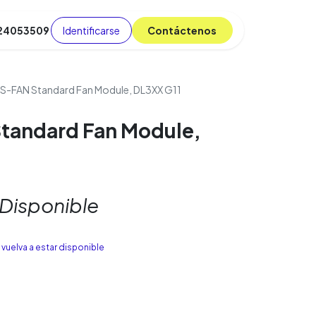
Identificarse
C​​​​ont​​​​áct​​​​​​en​​​​​​os
 24053509
da
Cursos
​
Blog
S-FAN Standard Fan Module, DL3XX G11
tandard Fan Module,
 Disponible
vuelva a estar disponible