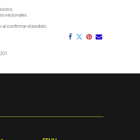
estino.
es nacionales.
 al confirmar el pedido.
001