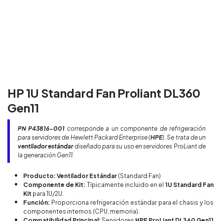
HP 1U Standard Fan Proliant DL360
Gen11
PN
P43816-001
corresponde a un componente de refrigeración
para servidores de Hewlett Packard Enterprise (
HPE
). Se trata de un
ventilador estándar
diseñado para su uso en servidores ProLiant de
la generación Gen11.
Producto: Ventilador Estándar
(Standard Fan)
Componente de Kit:
Típicamente incluido en el
1U Standard Fan
Kit
para 1U/2U.
Función:
Proporciona refrigeración estándar para el chasis y los
componentes internos (CPU, memoria).
Compatibilidad Principal:
Servidores
HPE ProLiant DL360 Gen11