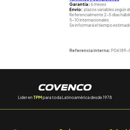
Garantía:
6 meses
Envío:
plazos variables según d
Referencialmente 2-5 días hábil
5-10 internacionales.
Se informará el tiempo estimado
Referencia interna:
P06189-
Lider en
TPM
para toda Latinoamérica desde 1978