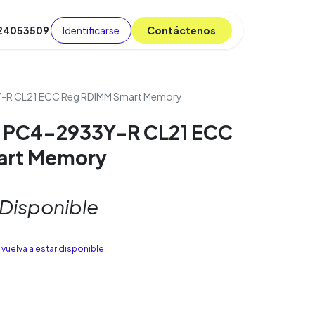
Identificarse
C​​​​ont​​​​áct​​​​​​en​​​​​​os
 24053509
da
Cursos
​
Blog
-R CL21 ECC Reg RDIMM Smart Memory
 PC4-2933Y-R CL21 ECC
art Memory
 Disponible
vuelva a estar disponible