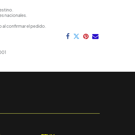
estino.
es nacionales.
 al confirmar el pedido.
001