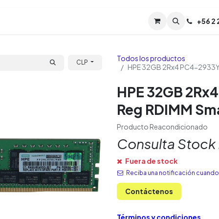
Servicios
Soporte
Soporte TPM (CL)
+
56 2
Tien
Todos los productos
CLP
HPE 32GB 2Rx4 PC4-2933Y
HPE 32GB 2Rx4
Reg RDIMM Sm
Producto Reacondicionado
Consulta Stock
Fuera de stock
Reciba una notificación cuando 
Contáctenos
Términos y condiciones