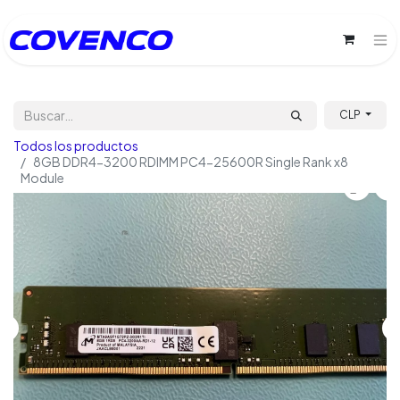
CLP
Todos los productos
8GB DDR4-3200 RDIMM PC4-25600R Single Rank x8
Module