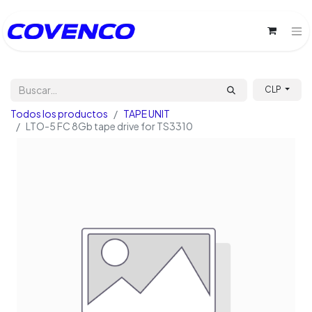
CLP
Todos los productos
TAPE UNIT
LTO-5 FC 8Gb tape drive for TS3310